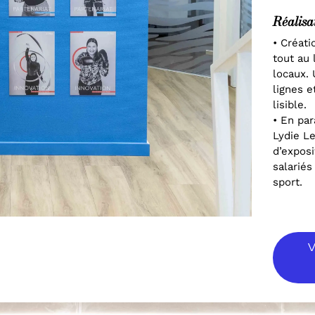
Réalisa
• Créati
tout au
locaux.
lignes e
lisible.
• En par
Lydie Le
d’exposi
salariés
sport.
V