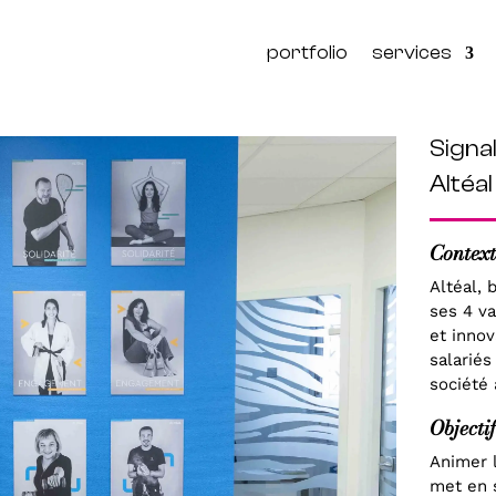
portfolio
services
Signa
Altéa
Context
Altéal, 
ses 4 va
et innov
salariés
société 
Objectif
Animer l
met en 